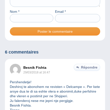
Nom
*
Email
*
6 commentaires
Répondre
Besnik Fishta
29/03/2018 at 16:47
Pershendetje!
Deshiroj te abonohem ne revisten « Delcampe ». Per kete
arsye dua te di sa eshte vlera e abonimit,duke perfshire
dhe vleren e postimit per ne Shqiperi.
Ju falenderoj nese me jepni nje pergjigje.
Besnik Fishta.
Tirane