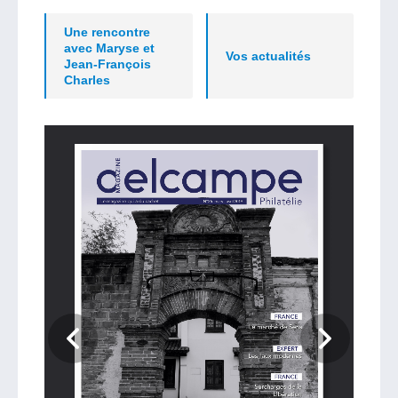
Une rencontre
avec Maryse et
Vos actualités
Jean-François
Charles