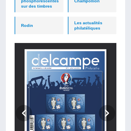
phosphorescentes
Champollion
sur des timbres
Les actualités
Rodin
philatéliques