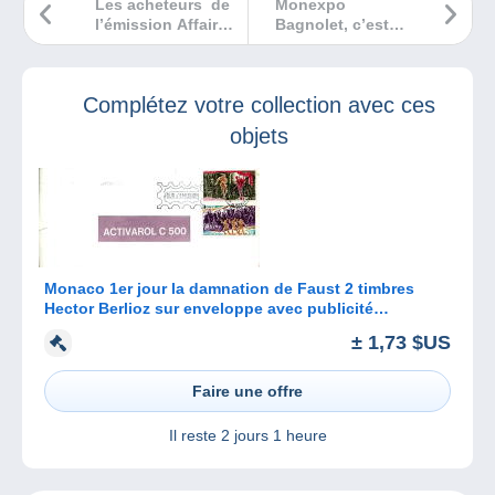
Les acheteurs de
Monexpo
l’émission Affaire
Bagnolet, c’est
conclue achètent
dans une semaine
pour la bonne
!
cause !
Complétez votre collection avec ces
objets
Monaco 1er jour la damnation de Faust 2 timbres
Hector Berlioz sur enveloppe avec publicité
pharmaceutique
± 1,73 $US
Faire une offre
Il reste
2 jours 1 heure