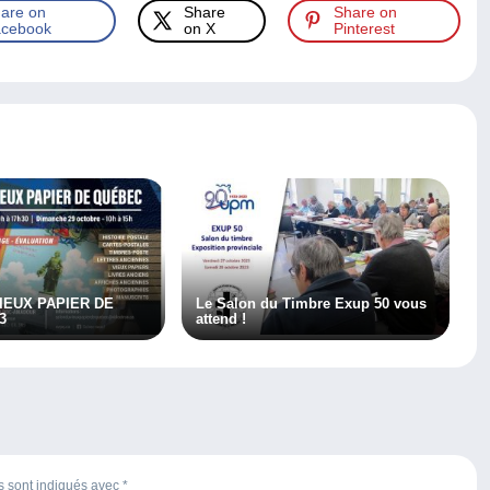
are on
Share
Share on
cebook
on X
Pinterest
IEUX PAPIER DE
Le Salon du Timbre Exup 50 vous
3
attend !
es sont indiqués avec
*