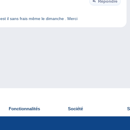
Répondre
t est il sans frais même le dimanche . Merci
Fonctionnalités
Société
S
Nouveautés
Qui sommes-nous
D
Astuces
Gestion des cookies
N