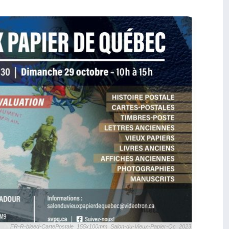
FR-R-bleed-CartePostale_155x100mm_Salon-du-Vieux-Papier-Qc_2023