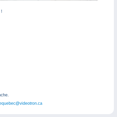
 !
nche.
dequebec@videotron.ca