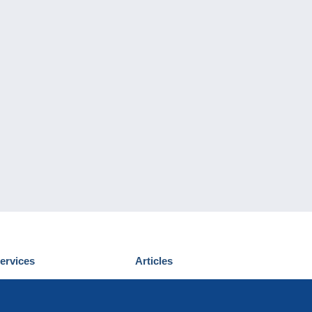
ervices
Articles
écouvrir Delcampe
Proposer un
ous contacter
article