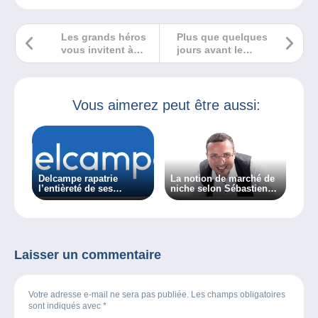
Les grands héros
Plus que quelques
vous invitent à
jours avant le
découvrir leurs
Salon du Vieux
nouvelles
Papier de Quebec
aventures
Vous aimerez peut être aussi:
Delcampe rapatrie
La notion de marché de
l’entièreté de ses
niche selon Sébastien
activités en Belgique
Delcampe…
Laisser un commentaire
Votre adresse e-mail ne sera pas publiée. Les champs obligatoires
sont indiqués avec
*