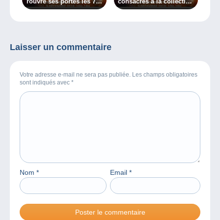
rouvre ses portes les 7,
consacrés à la collection
8 et 9 décembre 2018
? C’est ce week-end à
Mons !
Laisser un commentaire
Votre adresse e-mail ne sera pas publiée. Les champs obligatoires
sont indiqués avec
*
Nom
*
Email
*