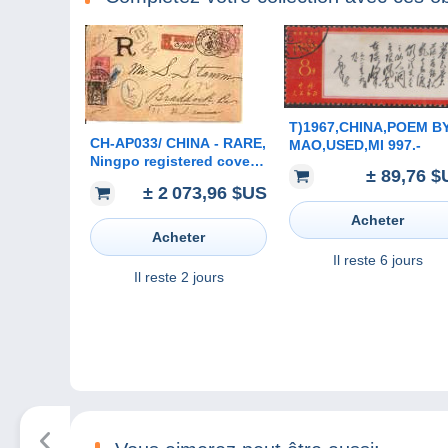
T)1967,CHINA,POEM B
CH-AP033/ CHINA - RARE,
MAO,USED,MI 997.-
Ningpo registered cover,
± 89,76 $
combined franking via
± 2 073,96 $US
French P.O. Shanghai to
USA 1900
Acheter
Acheter
Il reste
6 jours
Il reste
2 jours