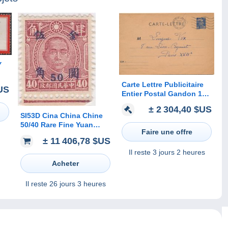
Y
Carte Lettre Publicitaire
US
Entier Postal Gandon 15F
Oblitéré Paris 1954 RARE
± 2 304,40 $US
SI53D Cina China Chine
50/40 Rare Fine Yuan
Faire une offre
China Stamp Surcharge
± 11 406,78 $US
NO gum
Il reste
3 jours 2 heures
Acheter
Il reste
26 jours 3 heures