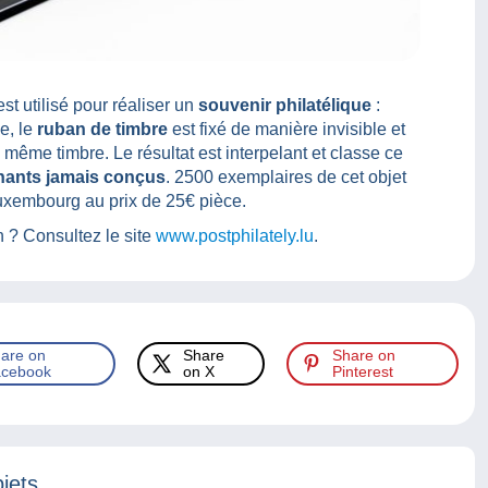
st utilisé pour réaliser un
souvenir philatélique
:
e, le
ruban de timbre
est fixé de manière invisible et
e même timbre. Le résultat est interpelant et classe ce
enants jamais conçus
. 2500 exemplaires de cet objet
uxembourg au prix de 25€ pièce.
n ? Consultez le site
www.postphilately.lu
.
are on
Share
Share on
cebook
on X
Pinterest
jets