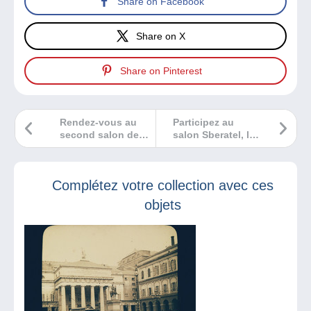
Share on Facebook
Share on X
Share on Pinterest
Rendez-vous au
Participez au
second salon de
salon Sberatel, le
Bastelicaccia
plus grand
événement des
collectionneurs de
Complétez votre collection avec ces
l’Europe Centrale
et de l’Est !
objets