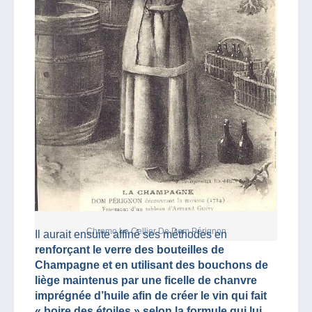
Chromo Le Cellier De Dom Pérignon
Il aurait ensuite affiné ses méthodes en
renforçant le verre des bouteilles de
Champagne et en utilisant des bouchons de
liège maintenus par une ficelle de chanvre
imprégnée d’huile afin de créer le vin qui fait
« boire des étoiles » selon la formule qui lui