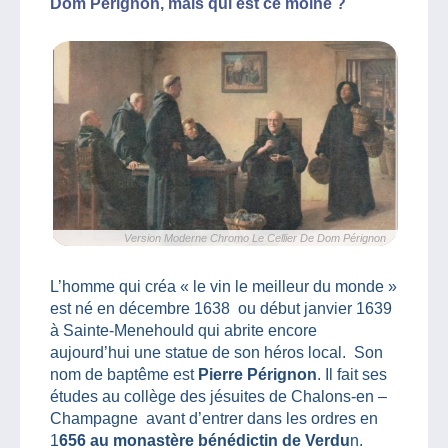
Dom Pérignon, mais qui est ce moine ?
Version Moderne Chromo Le Cellier De Dom Pérignon
L’homme qui créa « le vin le meilleur du monde »
est né en décembre 1638 ou début janvier 1639
à Sainte-Menehould qui abrite encore
aujourd’hui une statue de son héros local. Son
nom de baptême est
Pierre Pérignon
. Il fait ses
études au collège des jésuites de Chalons-en –
Champagne avant d’entrer dans les ordres en
1
656 au monastère bénédictin de Verdu
n.