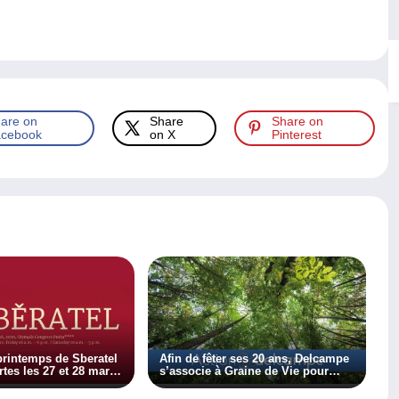
are on
Share
Share on
cebook
on X
Pinterest
printemps de Sberatel
Afin de fêter ses 20 ans, Delcampe
tes les 27 et 28 mars
s’associe à Graine de Vie pour
planter 10 000 arbres