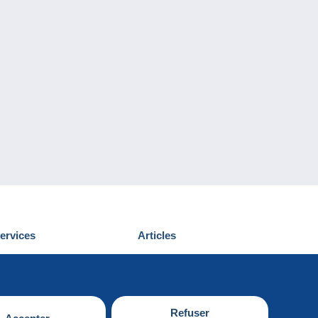
ervices
Articles
écouvrir Delcampe
Proposer un
ous contacter
article
Refuser