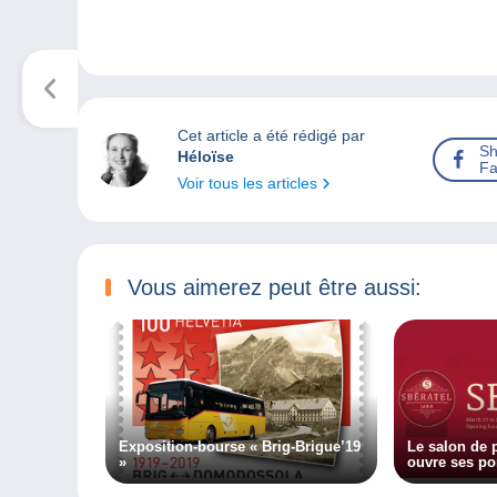
Cet article a été rédigé par
Sh
Héloïse
Fa
Voir tous les articles
Vous aimerez peut être aussi:
Exposition-bourse « Brig-Brigue’19
Le salon de 
»
ouvre ses por
2020 !