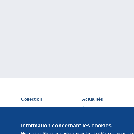
Collection
Actualités
Cartes postales
Événements Delcampe
Timbres
Concours
Monnaies & Billets
Information concernant les cookies
Autres collections
Notre site utilise des cookies pour les finalités suivantes :