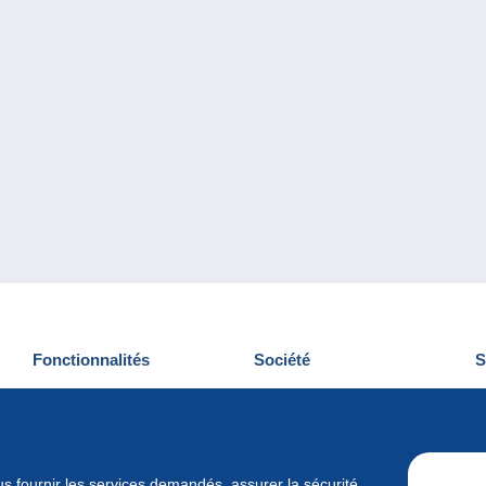
Fonctionnalités
Société
S
Nouveautés
Qui sommes-nous
D
Astuces
Gestion des cookies
N
Commercial
Emplois
vous fournir les services demandés, assurer la sécurité