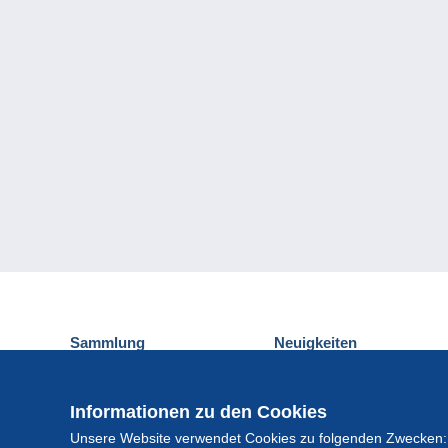
Sammlung
Neuigkeiten
Ansichtskarten
Delcampe-Ereignisse
Briefmarken
Gewinnspiel
Informationen zu den Cookies
Münzen und Banknoten
Unsere Website verwendet Cookies zu folgenden Zwecken:
Andere Sammlungen