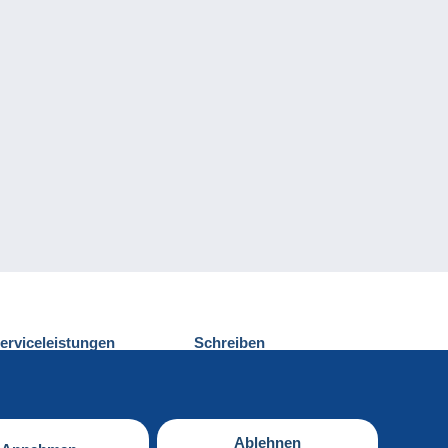
erviceleistungen
Schreiben
ntdecken Sie Delcampe
Einen Beitrag
ontakt
senden
Ablehnen