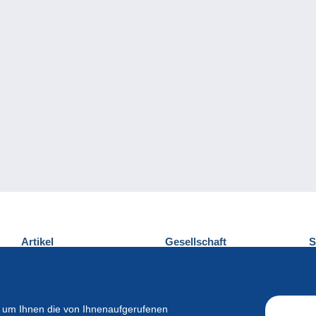
Artikel
Gesellschaft
S
Neuheiten
Über uns
E
Tipps
Privatleben
K
Kommerzielles
 um Ihnen die von Ihnenaufgerufenen