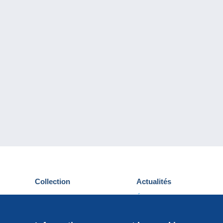
Collection
Actualités
Cartes postales
Événements Delcampe
Timbres
Concours
Monnaies & Billets