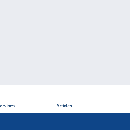
ervices
Articles
écouvrir Delcampe
Proposer un
ous contacter
article