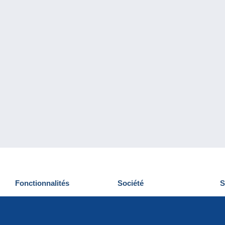
Fonctionnalités
Société
S
Nouveautés
Qui sommes-nous
D
Astuces
Gestion des cookies
N
Commercial
Emplois