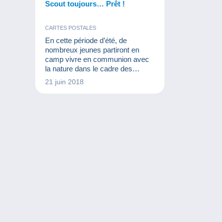
Scout toujours… Prêt !
CARTES POSTALES
En cette période d’été, de
nombreux jeunes partiront en
camp vivre en communion avec
la nature dans le cadre des
mouvements de jeunesse. Cette
21 juin 2018
année, le scoutisme fête ses 111
ans. C’est effectivement en 1907
que le célèbre Baden-Powell
organisa le premier camp scout.
Qui est ce fondateur ? Quelles
valeurs a-t-il souhaité inculquer ?
C’est le sujet que nous allons
évoquer ici.