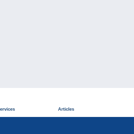
ervices
Articles
écouvrir Delcampe
Proposer un
ous contacter
article