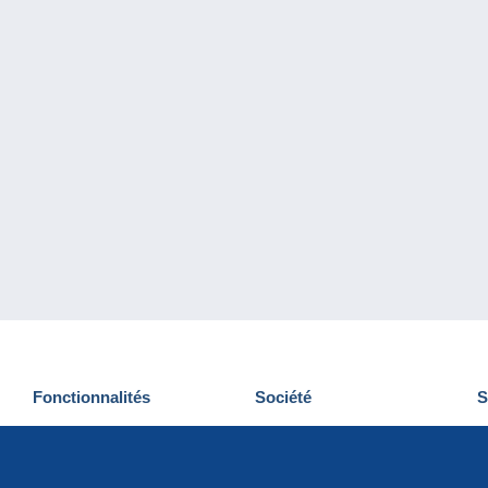
Fonctionnalités
Société
S
Nouveautés
Qui sommes-nous
D
Astuces
Gestion des cookies
N
Commercial
Emplois