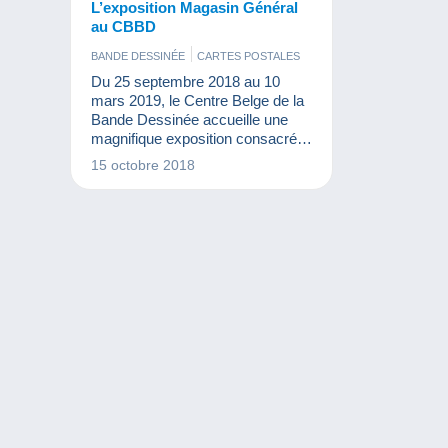
L’exposition Magasin Général
au CBBD
BANDE DESSINÉE
CARTES POSTALES
DIVERS
Du 25 septembre 2018 au 10
mars 2019, le Centre Belge de la
Bande Dessinée accueille une
magnifique exposition consacrée
à la série Magasin Général de
15 octobre 2018
Tripp et Loisel.