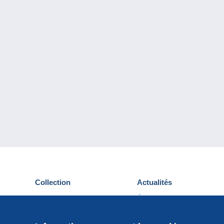
Collection
Actualités
Cartes postales
Événements Delcampe
Timbres
Concours
Monnaies & Billets