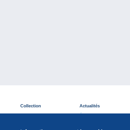
Collection
Actualités
Cartes postales
Événements Delcampe
Timbres
Concours
Monnaies & Billets