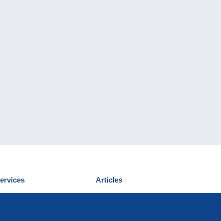
ervices
Articles
écouvrir Delcampe
Proposer un
ous contacter
article