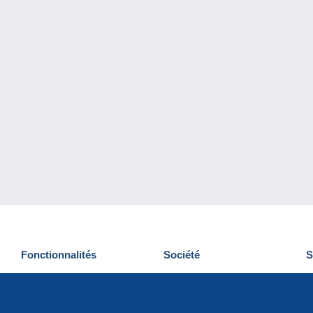
Fonctionnalités
Société
S
Nouveautés
Qui sommes-nous
D
Astuces
Gestion des cookies
N
Commercial
Emplois