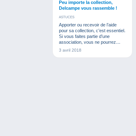
Peu importe la collection,
Delcampe vous rassemble !
ASTUCES
Apporter ou recevoir de l’aide
pour sa collection, c’est essentiel.
Si vous faites partie d’une
association, vous ne pourrez
clairement pas dire le contraire vu
3 avril 2018
que vous avez certainement
l’habitude de partager vos
connaissances ou de recevoir
des conseils d’autres membres
plus expérimentés dans tel ou tel
domaine.