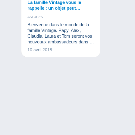
La famille Vintage vous le
rappelle : un objet peut
appartenir à plusieurs
ASTUCES
collections !
Bienvenue dans le monde de la
famille Vintage. Papy, Alex,
Claudia, Laura et Tom seront vos
nouveaux ambassadeurs dans le
monde de la collection. Chaque
10 avril 2018
mois, en quelques cases, ils vous
raconteront des petites histoires
qui pourraient arriver dans une
famille de collectionneurs. Nous
espérons que vous les trouverez
sympathiques !