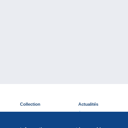
Collection
Actualités
Cartes postales
Événements Delcampe
Timbres
Concours
Monnaies & Billets