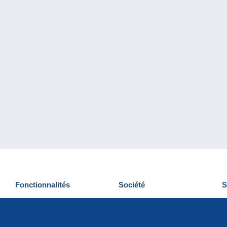
Fonctionnalités
Société
S
Nouveautés
Qui sommes-nous
D
Astuces
Gestion des cookies
N
Commercial
Emplois