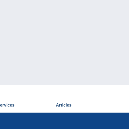
ervices
Articles
écouvrir Delcampe
Proposer un
ous contacter
article