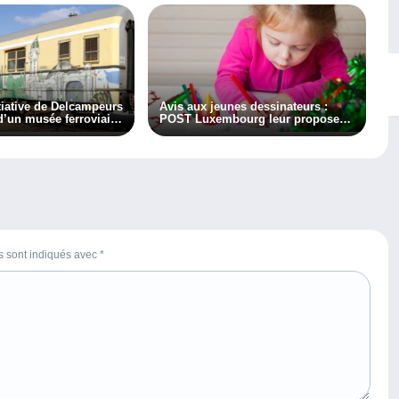
itiative de Delcampeurs
Avis aux jeunes dessinateurs :
 d’un musée ferroviaire
POST Luxembourg leur propose
bulant
de dessiner le timbre officiel
« Saint-Nicolas 2024 »
es sont indiqués avec
*