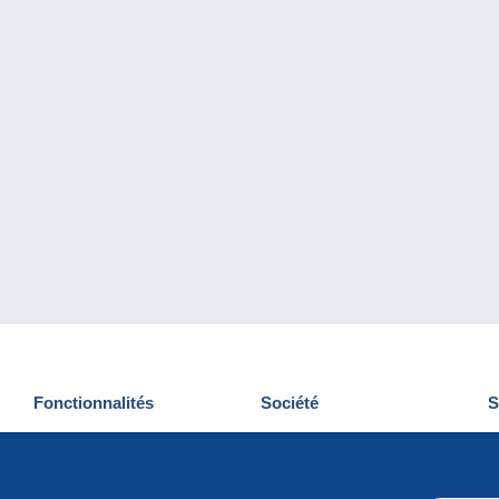
Fonctionnalités
Société
S
Nouveautés
Qui sommes-nous
D
Astuces
Gestion des cookies
N
Commercial
Emplois