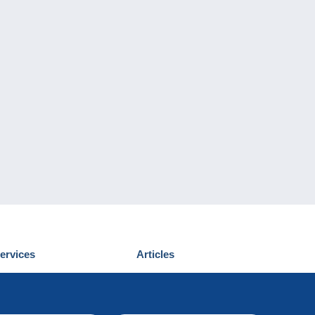
ervices
Articles
écouvrir Delcampe
Proposer un
ous contacter
article