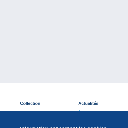
Collection
Actualités
Cartes postales
Événements Delcampe
Timbres
Concours
Monnaies & Billets