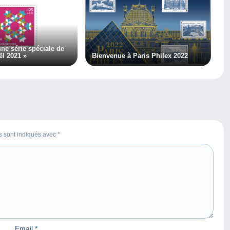
ne série spéciale de
ël 2021 »
Bienvenue à Paris Philex 2022
es sont indiqués avec
*
Email
*