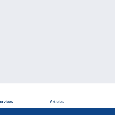
ervices
Articles
écouvrir Delcampe
Proposer un