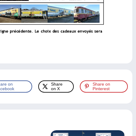
are on
Share
Share on
cebook
on X
Pinterest