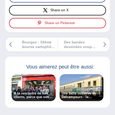
Share on X
Share on Pinterest
Bourges : 33ème
Des bandes
bourse cartophile,
dessinées coups
numismatique et
de coeur ?
autres collections
Vous aimerez peut être aussi:
A la rencontre de nos
Une belle initiative de
clients, parce que votre
Delcampeurs : la
avis est primordial
création d’un musée
ferroviaire et postal
ambulant