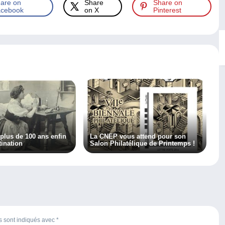
are on
Share
Share on
cebook
on X
Pinterest
 plus de 100 ans enfin
La CNEP vous attend pour son
tination
Salon Philatélique de Printemps !
es sont indiqués avec
*