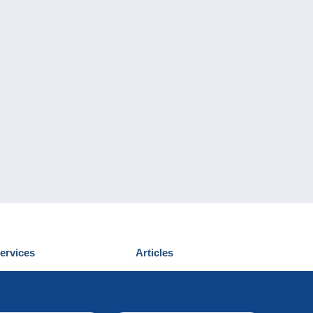
ervices
Articles
écouvrir Delcampe
Proposer un
ous contacter
article