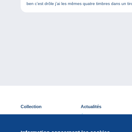
ben c’est drôle j’ai les mêmes quatre timbres dans un tir
Collection
Actualités
Cartes postales
Événements Delcampe
Timbres
Concours
Monnaies & Billets