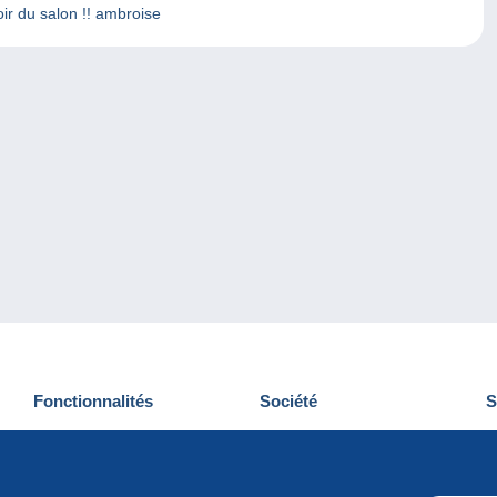
oir du salon !! ambroise
Fonctionnalités
Société
S
Nouveautés
Qui sommes-nous
D
Astuces
Gestion des cookies
N
Commercial
Emplois