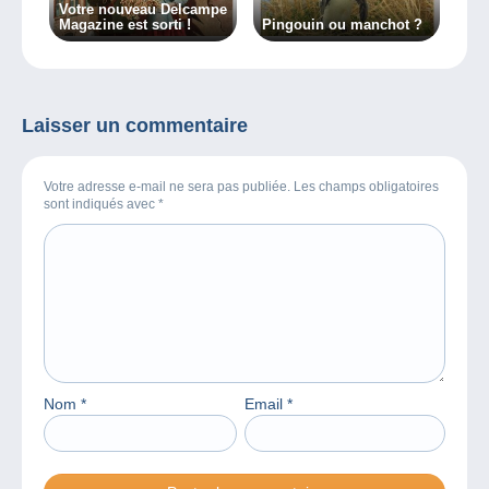
Votre nouveau Delcampe
Magazine est sorti !
Pingouin ou manchot ?
Laisser un commentaire
Votre adresse e-mail ne sera pas publiée. Les champs obligatoires
sont indiqués avec
*
Nom
*
Email
*