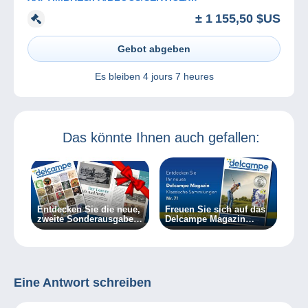
PREO/TAXE/CARNETS
± 1 155,50 $US
Gebot abgeben
Es bleiben
4 jours 7 heures
Das könnte Ihnen auch gefallen:
Entdecken Sie die neue,
Freuen Sie sich auf das
zweite Sonderausgabe
Delcampe Magazin
des Delcampe Magazins
Klassische Sammlungen
7
Eine Antwort schreiben