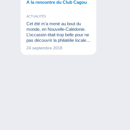
A la rencontre du Club Cagou
ACTUALITÉS
Cet été m’a mené au bout du
monde, en Nouvelle-Calédonie.
L’occasion était trop belle pour ne
pas découvrir la philatélie locale.
C’est ainsi que le Club
24 septembre 2018
Philatélique du Cagou m’a fait
l’honneur de m’inviter à participer
à l’une de leurs réunions.