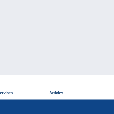
ervices
Articles
écouvrir Delcampe
Proposer un
ous contacter
article