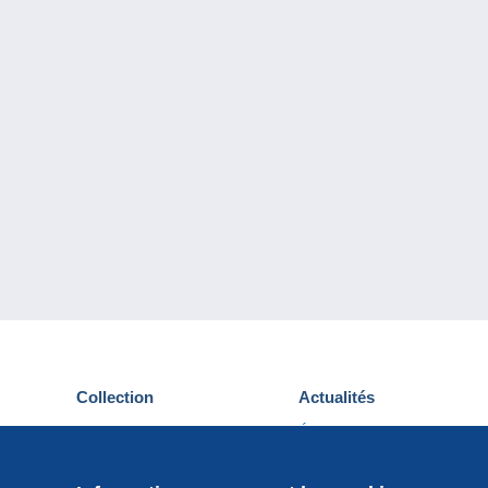
Collection
Actualités
Cartes postales
Événements Delcampe
Timbres
Concours
Monnaies & Billets