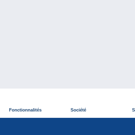
Fonctionnalités
Société
S
Nouveautés
Qui sommes-nous
D
Astuces
Gestion des cookies
N
Commercial
Emplois