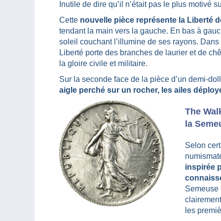
Inutile de dire qu’il n’était pas le plus motivé 
Cette
nouvelle pièce représente la Liberté d
tendant la main vers la gauche. En bas à gauch
soleil couchant l’illumine de ses rayons. Dans 
Liberté porte des branches de laurier et de ch
la gloire civile et militaire.
Sur la seconde face de la pièce d’un demi-doll
aigle perché sur un rocher, les ailes déploy
The Walk
la Seme
Selon cert
numismate 
inspirée 
connaiss
Semeuse on
clairemen
les premi