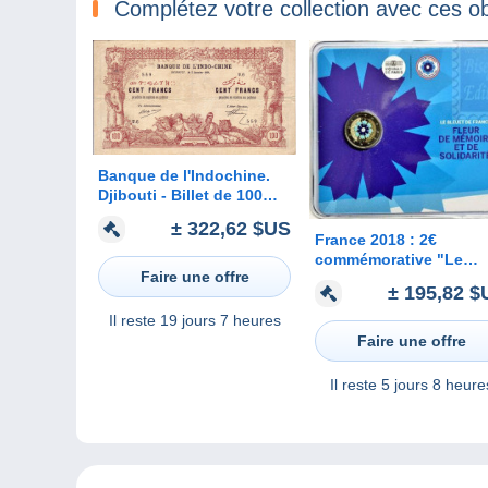
Complétez votre collection avec ces ob
Banque de l'Indochine.
Djibouti - Billet de 100
Francs - RARE -
± 322,62 $US
France 2018 : 2€
commémorative "Le
Faire une offre
Bleuet" (BU sous bliste
± 195,82 $
- DISPONIBLE
Il reste
19 jours 7 heures
Faire une offre
Il reste
5 jours 8 heure