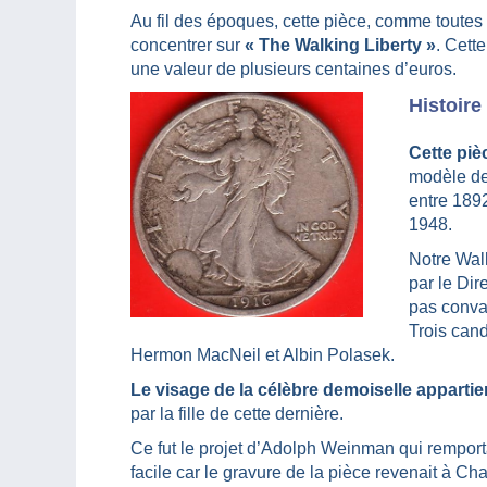
Au fil des époques, cette pièce, comme toutes 
concentrer sur
« The Walking Liberty »
. Cett
une valeur de plusieurs centaines d’euros.
Histoire
Cette piè
modèle de
entre 1892
1948.
Notre Wal
par le Dir
pas conva
Trois cand
Hermon MacNeil et Albin Polasek.
Le visage de la célèbre demoiselle appartie
par la fille de cette dernière.
Ce fut le projet d’Adolph Weinman qui remport
facile car le gravure de la pièce revenait à Ch