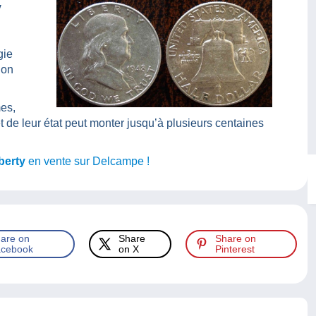
y
gie
ion
mes,
et de leur état peut monter jusqu’à plusieurs centaines
berty
en vente sur Delcampe !
are on
Share
Share on
cebook
on X
Pinterest