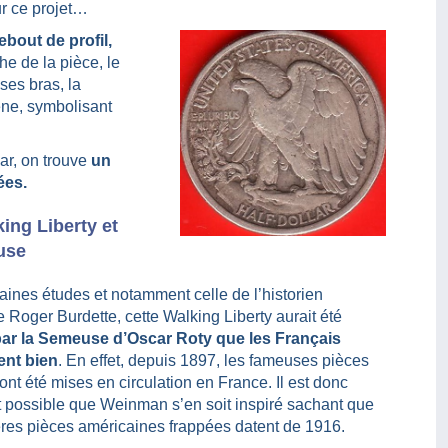
sur ce projet…
ebout de profil,
e de la pièce, le
ses bras, la
êne, symbolisant
ar, on trouve
un
ées.
ing Liberty et
use
aines études et notamment celle de l’historien
Roger Burdette, cette Walking Liberty aurait été
par la Semeuse d’Oscar Roty que les Français
ent bien
. En effet, depuis 1897, les fameuses pièces
t été mises en circulation en France. Il est donc
t possible que Weinman s’en soit inspiré sachant que
ères pièces américaines frappées datent de 1916.