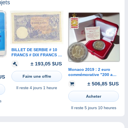
jets
BILLET DE SERBIE # 10
FRANCS # DIX FRANCS #
2 JANVIER 1893 #
± 193,05 $US
MOUCHON #
Monaco 2019 : 2 euro
r)
commémorative "200 ans
Faire une offre
US
Accession au Trône de
± 506,85 $US
Honoré V" (BE et en
Il reste
4 jours 1 heure
coffret) - DISPO EN
FRANCE
Acheter
s
Il reste
5 jours 10 heures