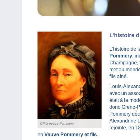
L’histoire
L’histoire de
Pommery
, i
Champagne, for
met au monde 
fils aîné.
Louis-Alexan
avec un assoc
était à la mo
donc Greno-P
Pommery décé
Alexandrine L
CP la veuve Pommery
rejointe, en 1
en
Veuve Pommery et fils.