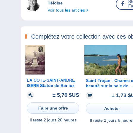
Sh
Héloïse
Fa
Voir tous les articles
Complétez votre collection avec ces ob
LA COTE-SAINT-ANDRE
Saint-Trojan - Charme e
ISERE Statue de Berlioz
beauté sur la baie de
Gatseau - Naturisme (fi
± 5,76 $US
± 1,73 $
aux seins nus)
Faire une offre
Acheter
Il reste
2 jours 20 heures
Il reste
2 jours 6 heure