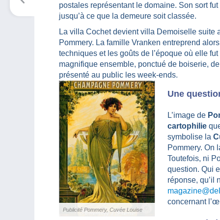
postales représentant le domaine. Son sort fu
jusqu’à ce que la demeure soit classée.
La villa Cochet devient villa Demoiselle suit
Pommery. La famille Vranken entreprend alors un
techniques et les goûts de l’époque où elle fut c
magnifique ensemble, ponctué de boiserie, de 
présenté au public les week-ends.
Une questio
L’image de
Po
cartophilie
que
symbolise la
C
Pommery. On la
Toutefois, ni P
question. Qui e
réponse, qu’il 
magazine@de
concernant l’œ
Publicité Pommery, Cuvée Louise