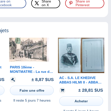
are on
Share
Share on
cebook
on X
Pinterest
jets
t
PARIS 18ème -
MONTMATRE - La rue du
lle
Mont Cenis - la Maison
AC - ​​​​​​​S.A. LE KHEDIVE
US
± 8,87 $US
de Berlioz
ABBAS HILMI II - ABBAS
II HELMY LAST KHEDIVE
± 28,81 $US
Faire une offre
OF EGYPT SUDAN 14
JULY 1874 - 19
DECEMBER 1944
s
Il reste
5 jours 7 heures
Acheter
Il reste
5 jours 1 heure