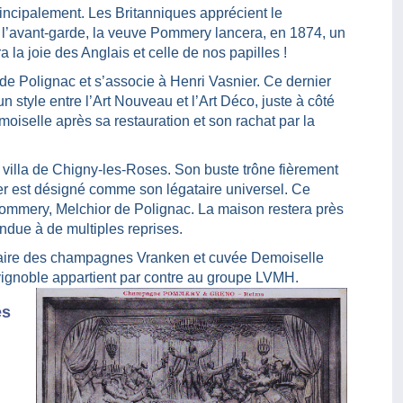
incipalement. Les Britanniques apprécient le
 l’avant-garde, la veuve Pommery lancera, en 1874, un
la joie des Anglais et celle de nos papilles !
 de Polignac et s’associe à Henri Vasnier. Ce dernier
un style entre l’Art Nouveau et l’Art Déco, juste à côté
moiselle après sa restauration et son rachat par la
lla de Chigny-les-Roses. Son buste trône fièrement
ier est désigné comme son légataire universel. Ce
Pommery, Melchior de Polignac. La maison restera près
endue à de multiples reprises.
étaire des champagnes Vranken et cuvée Demoiselle
vignoble appartient par contre au groupe LVMH.
es