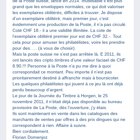
de la Poste suisse, lancé en 2014. Inutilisable il est plus
grand que les enveloppes normales, ce qui doit valoriser
les exemplaires oblitérés, difficiles à trouver. Je dispose
d’un exemplaire oblitéré, mais premier jour, c’est
évidemment une production de la Poste, il n’a pas circulé.
Coté CHF 18.- il a une validité illimitée. La cote de
l’exemplaire oblitéré premier jour est de CHF 32.-. Tout
cela pour pour amuser les philatélistes, voire les prendre
pour des….. (à vous de choisir).
Mais la poste suisse ne s’est pas arrêtée là. E 2011, ils
ont lancés des cripto.timbres d’une valeur faciael de CHF
8.90.!!! Personne à la Poste n’a pu me dire à quoi
correspondait ce montant. Peu importe il n’est pas
prioritairement destiné à affranchir mais à boursicoter.
Les quelques philatélistes qui jouent à ce jeu là ont déjà
perdu beaucoup d’argent.
Le jour de la Journée du Timbre à Horgen, le 25
novembre 2011, il n’était déjà pas disponible au bureau
provisoire de La Poste, dès l’ouverture, j’y étais.
Ils sont maintenant en vente dans les catalogues des
marchants de ventes par offres à des prix dingues qui ne
correspondent à rien. Affaire à suivre.
Bien cordialement.
Florian Domenjoz