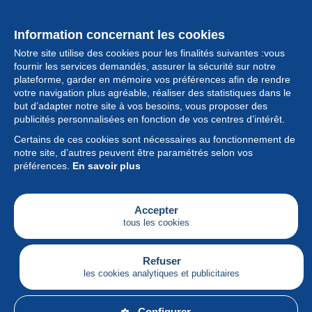
Information concernant les cookies
Notre site utilise des cookies pour les finalités suivantes :vous
fournir les services demandés, assurer la sécurité sur notre
plateforme, garder en mémoire vos préférences afin de rendre
votre navigation plus agréable, réaliser des statistiques dans le
but d’adapter notre site à vos besoins, vous proposer des
Collection
publicités personnalisées en fonction de vos centres d’intérêt.
Certains de ces cookies sont nécessaires au fonctionnement de
Actualités
notre site, d’autres peuvent être paramétrés selon vos
préférences.
En savoir plus
Fonctionnalités
Société
Accepter
tous les cookies
Services
Articles
Refuser
les cookies analytiques et publicitaires
Français
Configurer