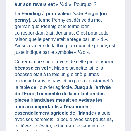
sur son revers est « ¼ d »
. Pourquoi ?
Le Feoirling à pour valeur ¼ de Pingin (ou
penny)
. Le terme Penny est dérivé du mot
germanique Pfennig et le terme latin
correspondant était denarius. C’est pour cette
raison que le penny était abrégé par un « d ».
Ainsi la valeur du farthing, un quart de penny, est
juste indiqué par le symbole « ¼ d ».
On remarque sur le revers de cette pièce, «
une
bécasse en vol
». Malgré sa petite taille la
bécasse était à la fois un gibier à plumes
important dans le pays et un plus occasionnel à
la table de l’ouvrier agricole.
Jusqu’à l’arrivée
de l’Euro, l’ensemble de la collection des
pièces irlandaises mettait en vedette les
animaux importants à l’économie
essentiellement agricole de l’Irlande
(la truie
avec ses porcelets, la poule avec ses poussins,
le lièvre, le lévrier, le taureau, le saumon, le