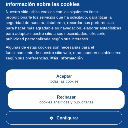
Información sobre las cookies
Nuestro sitio utiliza cookies con los siguientes fines:
proporcionarle los servicios que ha solicitado, garantizar la
seguridad de nuestra plataforma, recordar sus preferencias
para hacer más agradable su navegación, elaborar estadísticas
para adaptar nuestro sitio a sus necesidades, ofrecerle
Colección
publicidad personalizada según sus intereses.
Algunas de estas cookies son necesarias para el
Noticias
funcionamiento de nuestro sitio web, otras pueden establecerse
según sus preferencias.
Más información
Funcionalidad
Empresa
Aceptar
todas las cookies
Servicios
Escribir
Rechazar
cookies analíticas y publicitarias
Español
Configurar
© Delcampe International srl - Todos los derechos