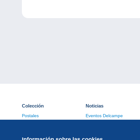
Colección
Noticias
Postales
Eventos Delcampe
Sellos
Concursos
Monedas & Billetes
Otras colecciones
Información sobre las cookies