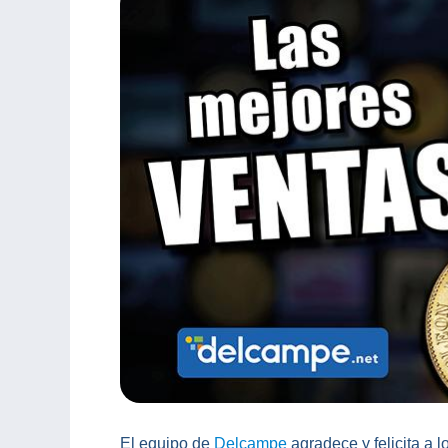
El equipo de
Delcampe
agradece y felicita a