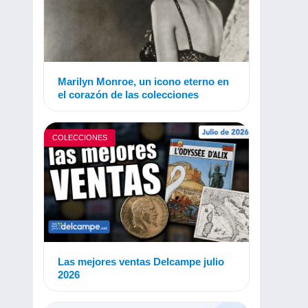
Marilyn Monroe, un icono eterno en
el corazón de las colecciones
COLECCIONES
Las mejores ventas Delcampe julio
2026