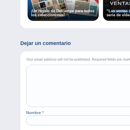
¡Un regalo de Delcampe para todos
“Las ventas 
los coleccionistas!
serie de víd
Dejar un comentario
Your email address will not be published. Required fields are ma
Nombre
*