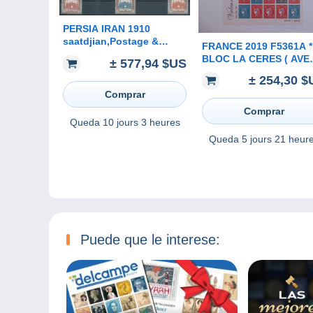
PERSIA IRAN 1910
saatdjian,Postage &
FRANCE 2019 F5361A * *
Official for The
BLOC LA CERES ( AVEC
± 577,94 $US
Coronation,Silver
LE LIVRE SOUS BLIST
± 254,30 $
Border,Complete
D ORIGINE ) TIRAGE 6000
series,Hinged track,Gum
Comprar
EXEMPLAIRES
Comprar
Queda
10 jours 3 heures
Queda
5 jours 21 heur
Puede que le interese: