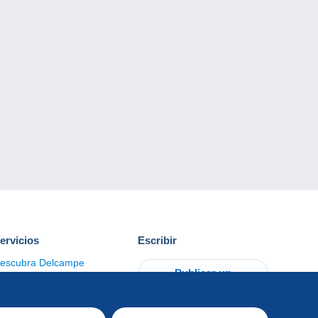
ervicios
Escribir
escubra Delcampe
Publicar un
ontacto
artículo