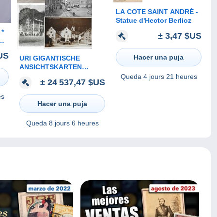
LA COTE SAINT ANDRÉ -
Statue d'Hector Berlioz
± 3,47 $US
ER
US
Hacer una puja
URI GIGANTISCHE
ANSICHTSKARTEN
SAMMLUNG MIT ÜBER
Queda
4 jours 21 heures
± 24 537,47 $US
7000 KARTEN AB
VORLÄUFER BIS CA.
es
1960
Hacer una puja
Queda
8 jours 6 heures