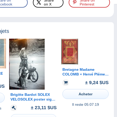
are on
Share
Share on
cebook
on X
Pinterest
jets
Bretagne Madame
CE
COLOMB « Hervé Plémeur
» 1886
± 9,24 $US
US
Acheter
Brigitte Bardot SOLEX
E
VELOSOLEX poster signé
signed dedicace
Il reste
05:07:19
± 23,11 $US
s
BROMFIETS 60 JAAr
revue photo