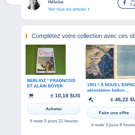
Sh
Héloïse
Fa
Voir tous les articles
Complétez votre collection avec ces ob
BERLIOZ ° FRAQNCOIS
1901 ! À NOUS L'ESPA
ET ALAIN BOYER
aérostation ballon
± 10,18 $US
dirigeable zeppelin
± 46,22 $
aviation space moon
science-fiction -
Acheter
L'ASSIETTE AU BEURR
Faire une offre
Il reste
5 jours 21 heures
Il reste
3 jours 8 heure