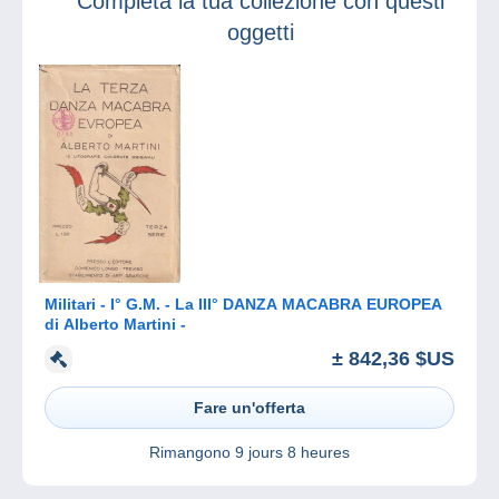
Completa la tua collezione con questi
oggetti
Militari - I° G.M. - La III° DANZA MACABRA EUROPEA
di Alberto Martini -
± 842,36 $US
Fare un'offerta
Rimangono
9 jours 8 heures