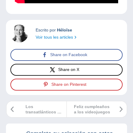
Escrito por
Héloïse
Voir tous les articles
Share on Facebook
Share on X
Share on Pinterest
Los
Feliz cumpleaños
transatlánticos de
a los videojuegos
México Balguerie
et fils