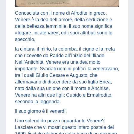
Conosciuta con il nome di Afrodite in greco,
Venere è la dea dell’amore, della seduzione e
della bellezza femminile. Il suo nome significa
«legare, incatenare», ed i suoi attributi sono lo
specchio,
la cintura, il mirto, la colomba, il cigno e la mela
che ricevette da Paride all’inizio dell’Iliade.
Nell’Antichità, Venere era una dea molto
importante. Svariati uomini politici la veneravano,
tra i quali Giulio Cesare e Augusto, che
affermavano di discendere da suo figlio Enea,
nato dalla sua unione con il mortale Anchise.
Venere ha altri due figli: Cupido e Ermafrodito,
secondo la leggenda.
Il suo giorno è il venerdì.
Uno splendido pezzo riguardante Venere?
Lasciate che vi mostri questo intero postale del
1899. È stato elaborato sulla base di un disegno