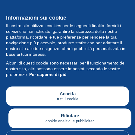
Informazioni sui cookie
Il nostro sito utilizza i cookies per le seguenti finalità: fornirti i
servizi che hai richiesto, garantire la sicurezza della nostra
piattaforma, ricordare le tue preferenze per rendere la tua
navigazione più piacevole, produrre statistiche per adattare il
nostro sito alle tue esigenze, offrirti pubblicità personalizzata in
Collezione
base ai tuoi interessi.
Alcuni di questi cookie sono necessari per il funzionamento del
Novità
nostro sito, altri possono essere impostati secondo le vostre
preferenze.
Per saperne di più
Funzione
Società
Accetta
tutti i cookie
Servizi
Sta scrivendo
Rifiutare
cookie analitici e pubblicitari
Italiano