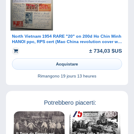
North Vietnam 1954 RARE "20" on 200d Ho Chin Minh
HANOI ppc, RPS cert (Mao China revolution cover war
flags Map Viet-Nam
± 734,03 $US
Acquistare
Rimangono
19 jours 13 heures
Potrebbero piacerti:
Il Tour de France nel
75 anni dalla Battaglia