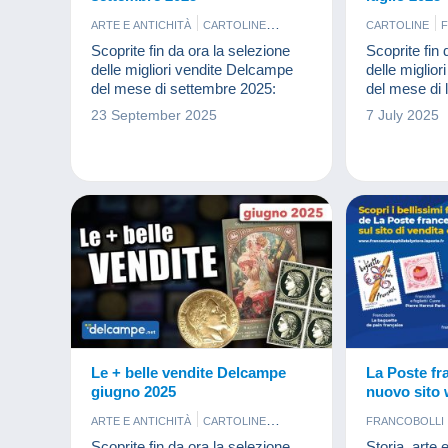
ARTE E ANTICHITÀ
CARTOLINE
CARTOLINE
FOTOGRAFIA
FRANCOBOLLI
FRANCOBOL
Scoprite fin da ora la selezione
Scoprite fin 
MONETE & BANCONOTE
MONETE & 
delle migliori vendite Delcampe
delle miglio
del mese di settembre 2025:
del mese di 
23 September 2025
7 July 2025
Le + belle vendite Delcampe
La Poste fr
giugno 2025
nuovo sito w
appassionat
ARTE E ANTICHITÀ
CARTOLINE
FRANCOBOLLI
francobolli
FOTOGRAFIA
FRANCOBOLLI
Scoprite fin da ora la selezione
Storia, arte 