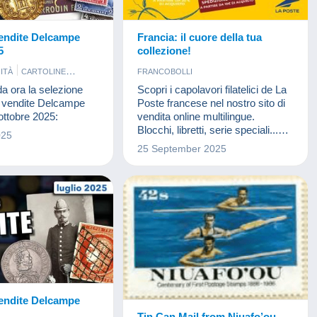
vendite Delcampe
Francia: il cuore della tua
5
collezione!
ITÀ
CARTOLINE
FRANCOBOLLI
A
FRANCOBOLLI
da ora la selezione
Scopri i capolavori filatelici de La
BANCONOTE
ri vendite Delcampe
Poste francese nel nostro sito di
ottobre 2025:
vendita online multilingue.
Blocchi, libretti, serie speciali...
025
una selezione ricca e variegata,
25 September 2025
pensata per collezionisti
appassionati.
vendite Delcampe
Tin Can Mail from Niuafo’ou,