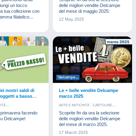
MONETE & BANCONOTE
iungi un tocco
delle migliori vendite Delcampe
la tua collezione con
del mese di maggio 2025:
ramma filatelico
12 May 2025
cobolli singoli, libretti,
5
reazioni di eccezione).
ei nostri saldi di
Le + belle vendite Delcampe
 oggetti a basso
marzo 2025
elcampe!
ITÀ
ARTE E ANTICHITÀ
CARTOLINE
ENTAZIONE
CARTOLINE
FOTOGRAFIA
FRANCOBOLLI
a primavera facendo
Scoprite fin da ora la selezione
LE
FRANCOBOLLI
MONETE & BANCONOTE
 su Delcampe!
delle migliori vendite Delcampe
IBRI E RIVISTE
del mese di marzo 2025.
BANCONOTE
17 March 2025
NTI
VECCHI DOCUMENTI