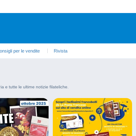
onsigli per le vendite
Rivista
ia e tutte le ultime notizie filateliche.