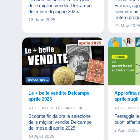
MONETE & BANCONOTE
delle migliori vendite Delcampe
Francia, agg
del mese di giugno 2025:
francese nel
l’intero prog
13 June 2025
ufficiale (fran
21 May 202
foglietti e c
Le + belle vendite Delcampe
Approfitta d
aprile 2025
aprile sugli
costo su D
ARTE E ANTICHITÀ
CARTOLINE
ARTE E ANTICH
FOTOGRAFIA
FRANCOBOLLI
BAR E ALIM
Scoprite fin da ora la selezione
Festeggia l
MONETE & BANCONOTE
COMMERCIA
delle migliori vendite Delcampe
buoni affari
FUMETTI
L
del mese di aprile 2025:
1 April 2025
MONETE & 
14 April 2025
SUGGERIME