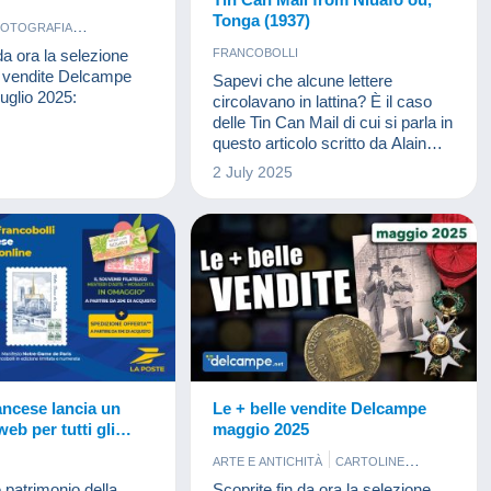
Tonga (1937)
FOTOGRAFIA
LI
da ora la selezione
FRANCOBOLLI
BANCONOTE
ri vendite Delcampe
Sapevi che alcune lettere
luglio 2025:
circolavano in lattina? È il caso
delle Tin Can Mail di cui si parla in
questo articolo scritto da Alain
Israël, Presidente del Club
2 July 2025
Tematico della Croce Rossa.
ancese lancia un
Le + belle vendite Delcampe
eb per tutti gli
maggio 2025
i dei bellissimi
ARTE E ANTICHITÀ
CARTOLINE
 di Francia.
FOTOGRAFIA
FRANCOBOLLI
e patrimonio della
Scoprite fin da ora la selezione