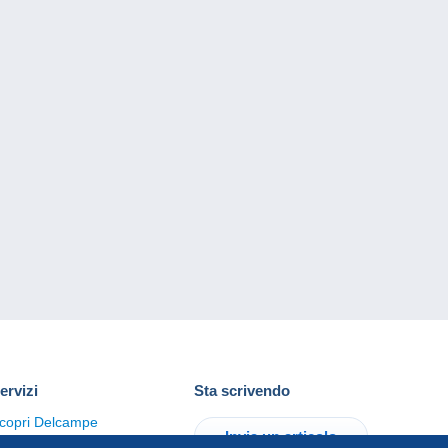
ervizi
Sta scrivendo
copri Delcampe
Invia un articolo
ontattaci