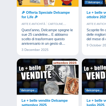
🎉 Offerta Speciale Delcampe
Le + belle 
for Life 🎉
ottobre 202
ARTE E ANTICHITÀ
CARTOLINE
ARTE E ANTICH
EVENTI DELCAMPE
FRANCOBOLLI
FOTOGRAFI
Quest'anno, Delcampe spegne le
Scoprite fin 
FUMETTI
GIOIELLI
MONETE & 
sue 25 candeline... E abbiamo
delle miglio
MONETE & BANCONOTE
scelto di trasformare questo
del mese di 
PUBBLICITARI
VECCHI DOCUMENTI
anniversario in un gesto di
9 October 2
solidarietà. Perché un quarto di
3 December 2025
secolo di avventure insieme
merita anche di raggiungere chi
ne ha più bisogno.
Le + belle vendite Delcampe
Le + belle 
settembre 2025
luglio 2025