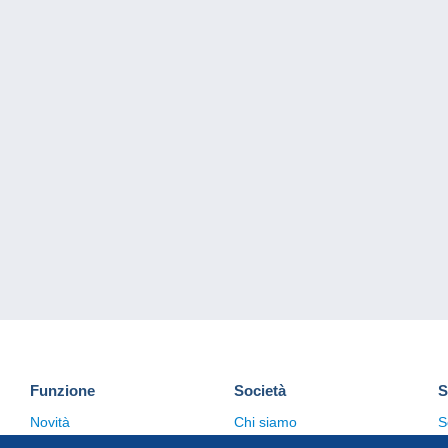
Funzione
Società
S
Novità
Chi siamo
S
Suggerimenti
Politica sulla privacy
C