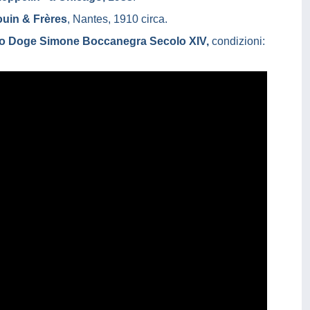
rouin & Frères
, Nantes, 1910 circa.
o Doge Simone Boccanegra Secolo XIV,
condizioni: