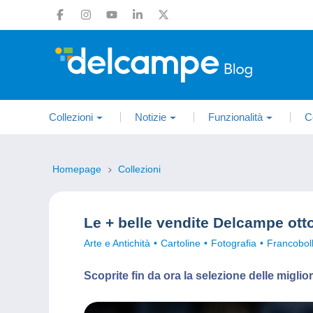
Collezioni
Notizie
Funzionalità
C
Homepage
Collezioni
Le + belle vendite Delcampe ott
Arte e Antichità
Cartoline
Fotografia
Francoboll
Scoprite fin da ora la selezione delle migli