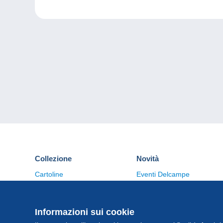
Collezione
Novità
Cartoline
Eventi Delcampe
Francobolli
Concorso
Monete & Banconote
Altre collezioni
Informazioni sui cookie