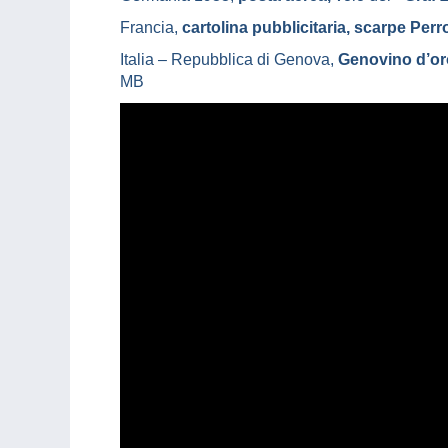
Francia,
cartolina pubblicitaria, scarpe Per
Italia – Repubblica di Genova,
Genovino d’or
MB