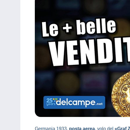
Germania 1933,
posta aerea,
volo del
«Graf 