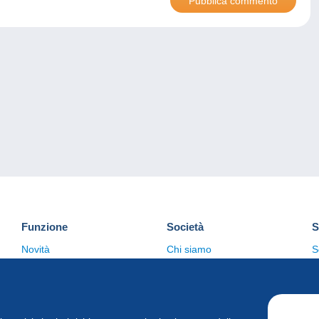
Funzione
Società
S
Novità
Chi siamo
S
Suggerimenti
Politica sulla privacy
C
Commerciale