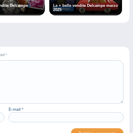
endite Delcampe
Le + belle vendite Delcampe marzo
2025
rked
*
E-mail
*