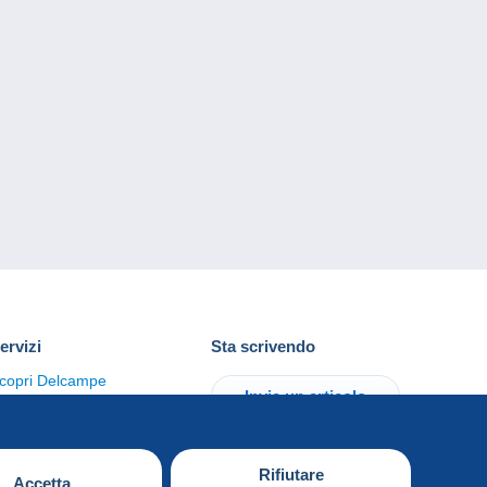
ervizi
Sta scrivendo
copri Delcampe
Invia un articolo
ontattaci
Rifiutare
Accetta