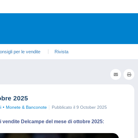
onsigli per le vendite
Rivista
obre 2025
i
Monete & Banconote
Pubblicato il 9 October 2025
ori vendite Delcampe del mese di ottobre 2025: