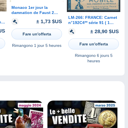
Monaco 1er jour la
damnation de Faust 2
LM-266: FRANCE: Carnet
timbres Hector Berlioz sur
± 1,73 $US
e
n°192C4** série 91 ( 1
enveloppe avec publicité
point de rouiile)
pharmaceutique
US
± 28,90 $US
Fare un'offerta
Fare un'offerta
Rimangono
1 jour 5 heures
Rimangono
6 jours 5
heures