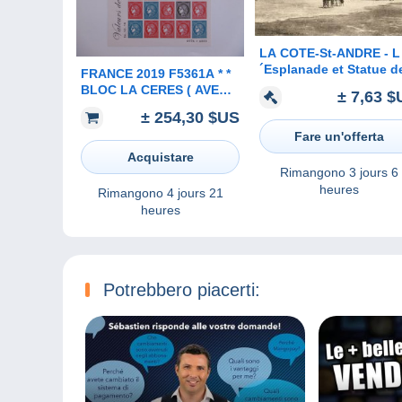
LA COTE-St-ANDRE - L
´Esplanade et Statue d
FRANCE 2019 F5361A * *
Berlioz
BLOC LA CERES ( AVEC
± 7,63 $
LE LIVRE SOUS BLISTER
± 254,30 $US
D ORIGINE ) TIRAGE 6000
Fare un'offerta
EXEMPLAIRES
Acquistare
Rimangono
3 jours 6
heures
Rimangono
4 jours 21
heures
Potrebbero piacerti: