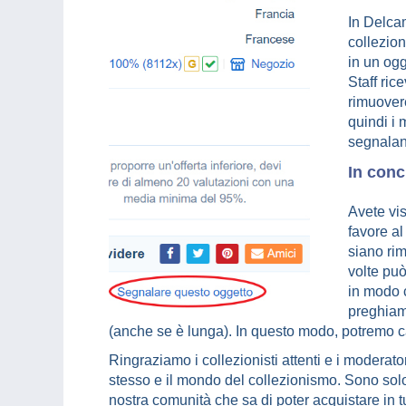
In Delca
collezion
in un ogg
Staff ric
rimuover
quindi i 
segnaland
In conc
Avete vis
favore al
siano rim
volte può
in modo c
preghiamo
(anche se è lunga). In questo modo, potremo 
Ringraziamo i collezionisti attenti e i moderat
stesso e il mondo del collezionismo. Sono sol
nostra comunità che sa di poter acquistare in t