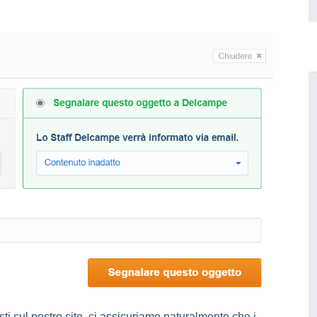
sti sul nostro sito, ci assicuriamo naturalmente che i