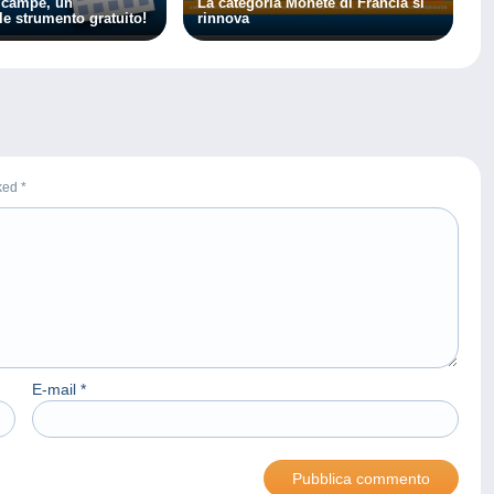
lcampe, un
La categoria Monete di Francia si
le strumento gratuito!
rinnova
rked
*
E-mail
*