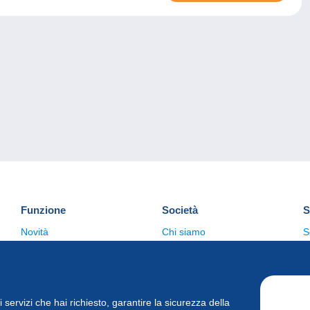
Funzione
Società
S
Novità
Chi siamo
S
Suggerimenti
Politica sulla privacy
C
Commerciale
i i servizi che hai richiesto, garantire la sicurezza della