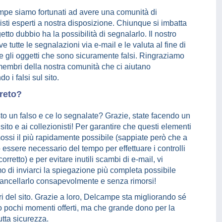
mpe siamo fortunati ad avere una comunità di
isti esperti a nostra disposizione. Chiunque si imbatta
etto dubbio ha la possibilità di segnalarlo. Il nostro
eve tutte le segnalazioni via e-mail e le valuta al fine di
e gli oggetti che sono sicuramente falsi. Ringraziamo
membri della nostra comunità che ci aiutano
o i falsi sul sito.
reto?
to un falso e ce lo segnalate? Grazie, state facendo un
 sito e ai collezionisti! Per garantire che questi elementi
ossi il più rapidamente possibile (sappiate però che a
 essere necessario del tempo per effettuare i controlli
orretto) e per evitare inutili scambi di e-mail, vi
 di inviarci la spiegazione più completa possibile
cancellarlo consapevolmente e senza rimorsi!
ori del sito. Grazie a loro, Delcampe sta migliorando sé
o pochi momenti offerti, ma che grande dono per la
utta sicurezza.