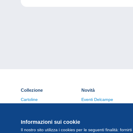
Collezione
Novità
Cartoline
Eventi Delcampe
Francobolli
Concorso
Monete & Banconote
Altre collezioni
Informazioni sui cookie
Il nostro sito utilizza i cookies per le seguenti finalità: fornirt