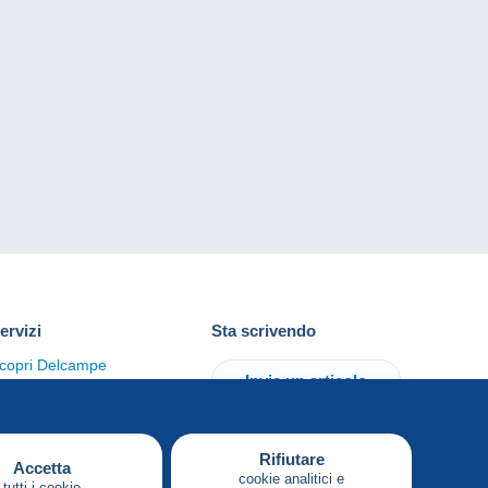
ervizi
Sta scrivendo
copri Delcampe
Invia un articolo
ontattaci
Rifiutare
Accetta
cookie analitici e
tutti i cookie