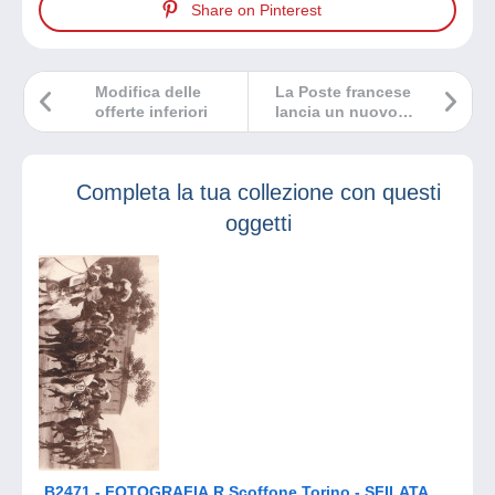
Share on Pinterest
Modifica delle
La Poste francese
offerte inferiori
lancia un nuovo
sito web per tutti
gli appassionati
dei bellissimi
Completa la tua collezione con questi
francobolli di
Francia.
oggetti
B2471 - FOTOGRAFIA R.Scoffone Torino - SFILATA