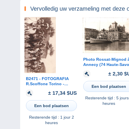
Vervolledig uw verzameling met deze 
Photo Rossat-Mignod 
Annecy (74 Haute-Savo
- Bateau devant le
± 2,30 $
Château des Ducs de
B2471 - FOTOGRAFIA
Nemours
R.Scoffone Torino -
Een bod plaatsen
SFILATA STORICA
± 17,34 $US
CAVALIERI REALI A
Resterende tijd :
5 jours
CAVALLO - COSTUMI
heures
Een bod plaatsen
Resterende tijd :
1 jour 2
heures