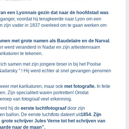
n van een Lyonnais gezin dat naar de hoofdstad was
stganger, voordat hij terugkeerde naar Lyon om een
oen zijn vader in 1837 overleed om te gaan werken om
 samen met grote namen als Baudelaire en de Narval
.
ter werd veranderd in Nadar en zijn artiestennaam
rikaturen te tekenen.
ch samen met zijn jongere broer in bij het Poolse
Nadarsky ” ! Hij werd echter al snel gevangen genomen
 weer met karikaturen, maar ook
met fotografie.
In feite
. Zijn specialiteit waren portretten! Omdat
beroep van fotograaf veel erkenning.
erd hij de
eerste luchtfotograaf
door zijn
 ballon. De eerste luchtfoto dateert uit
1854.
Zijn
rote schrijver Jules Verne tot het schrijven van
 aarde naar de maan”.