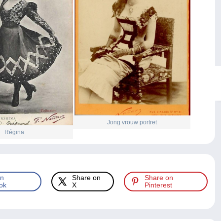
Jong vrouw portret
Régina
on
Share on
Share on
ok
X
Pinterest