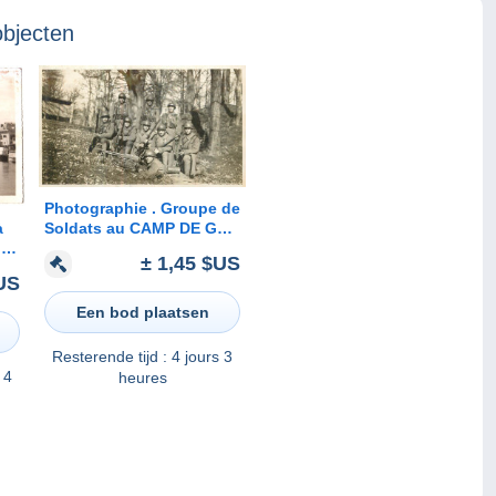
objecten
Photographie . Groupe de
à
Soldats au CAMP DE GER
ie)
en Février 1932 .
± 1,45 $US
US
Een bod plaatsen
Resterende tijd :
4 jours 3
 4
heures