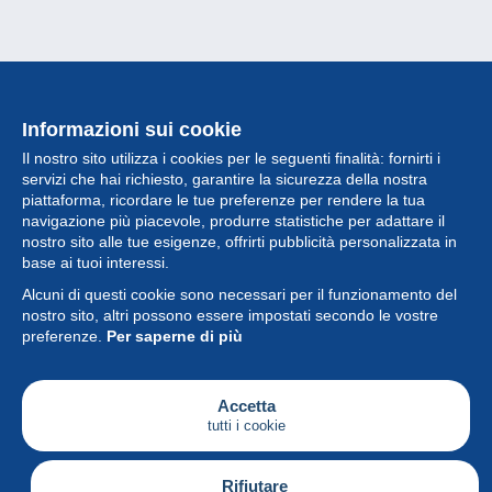
Informazioni sui cookie
Il nostro sito utilizza i cookies per le seguenti finalità: fornirti i
servizi che hai richiesto, garantire la sicurezza della nostra
piattaforma, ricordare le tue preferenze per rendere la tua
navigazione più piacevole, produrre statistiche per adattare il
nostro sito alle tue esigenze, offrirti pubblicità personalizzata in
Collezione
base ai tuoi interessi.
Alcuni di questi cookie sono necessari per il funzionamento del
Novità
nostro sito, altri possono essere impostati secondo le vostre
preferenze.
Per saperne di più
Funzione
Società
Accetta
tutti i cookie
Servizi
Sta scrivendo
Rifiutare