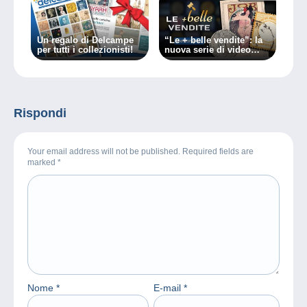
Un regalo di Delcampe
“Le + belle vendite”: la
per tutti i collezionisti!
nuova serie di video
Delcampe
Rispondi
Your email address will not be published. Required fields are
marked
*
Nome
*
E-mail
*