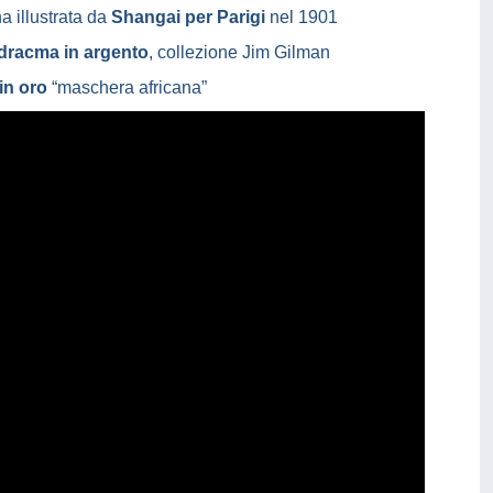
a illustrata da
Shangai per Parigi
nel 1901
adracma in argento
, collezione Jim Gilman
in oro
“maschera africana”