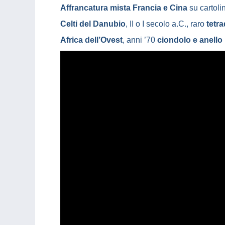
Affrancatura mista Francia e Cina
su cartolin
Celti del Danubio
, II o I secolo a.C., raro
tetr
Africa dell’Ovest
, anni ’70
ciondolo e anello 