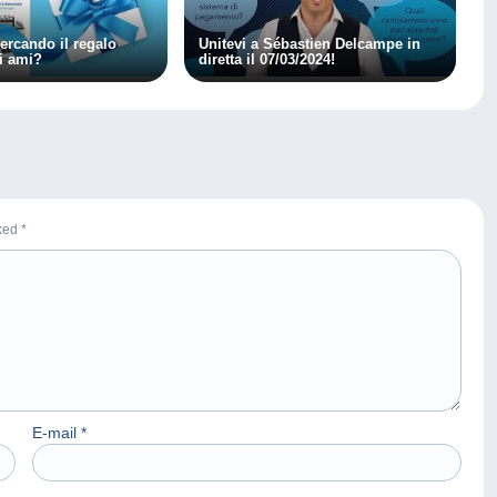
ercando il regalo
Unitevi a Sébastien Delcampe in
hi ami?
diretta il 07/03/2024!
rked
*
E-mail
*