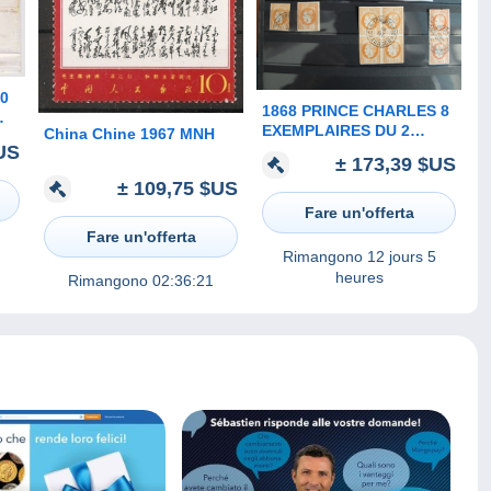
60
1868 PRINCE CHARLES 8
EXEMPLAIRES DU 2
China Chine 1967 MNH
US
BANNI ORANGE DONT UN
± 173,39 $US
BLOC DE 4 T UNE PAIRE
± 109,75 $US
Fare un'offerta
Fare un'offerta
Rimangono
12 jours 5
heures
Rimangono
02:36:21