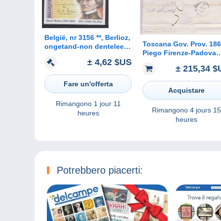
België, nr 3156 **, Berlioz,
Toscana Gov. Prov. 18
ongetand-non dentelee
Piego Firenze-Padova
(B006)
± 4,62 $US
con n 4 c 20B azzurro
± 215,34 $
grigio ben marginato.
Varietà. Sigle ADiena,
Fare un'offerta
EDiena
Acquistare
Rimangono
1 jour 11
Rimangono
4 jours 15
heures
heures
Potrebbero piacerti: