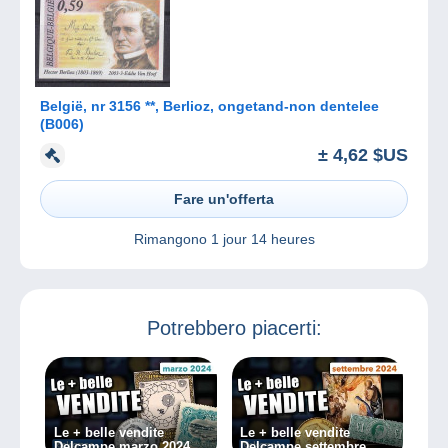
België, nr 3156 **, Berlioz, ongetand-non dentelee
(B006)
± 4,62 $US
Fare un'offerta
Rimangono
1 jour 14 heures
Potrebbero piacerti:
Le + belle vendite
Le + belle vendite
Delcampe marzo 2024
Delcampe settembre