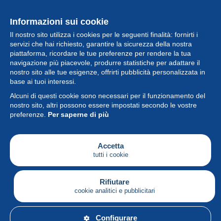
Informazioni sui cookie
Il nostro sito utilizza i cookies per le seguenti finalità: fornirti i
servizi che hai richiesto, garantire la sicurezza della nostra
piattaforma, ricordare le tue preferenze per rendere la tua
navigazione più piacevole, produrre statistiche per adattare il
nostro sito alle tue esigenze, offrirti pubblicità personalizzata in
Collezione
base ai tuoi interessi.
Alcuni di questi cookie sono necessari per il funzionamento del
Novità
nostro sito, altri possono essere impostati secondo le vostre
preferenze.
Per saperne di più
Funzione
Società
Accetta
tutti i cookie
Servizi
Sta scrivendo
Rifiutare
cookie analitici e pubblicitari
Italiano
Configurare