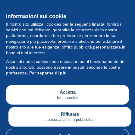
Informazioni sui cookie
Il nostro sito utilizza i cookies per le seguenti finalità: fornirti i
servizi che hai richiesto, garantire la sicurezza della nostra
piattaforma, ricordare le tue preferenze per rendere la tua
navigazione più piacevole, produrre statistiche per adattare il
nostro sito alle tue esigenze, offrirti pubblicità personalizzata in
Collezione
base ai tuoi interessi.
Alcuni di questi cookie sono necessari per il funzionamento del
Novità
nostro sito, altri possono essere impostati secondo le vostre
preferenze.
Per saperne di più
Funzione
Società
Accetta
tutti i cookie
Servizi
Sta scrivendo
Rifiutare
cookie analitici e pubblicitari
Italiano