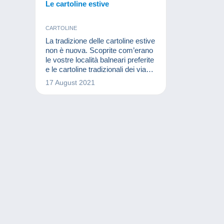
Le cartoline estive
CARTOLINE
La tradizione delle cartoline estive
non è nuova. Scoprite com’erano
le vostre località balneari preferite
e le cartoline tradizionali dei viaggi
che venivano inviate alla fine del
17 August 2021
XIX secolo grazie a questo video
delle serie “Il mondo del
collezionismo”.