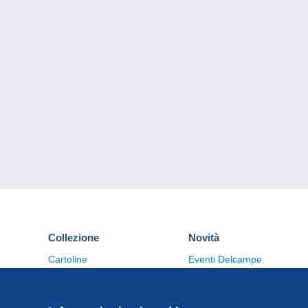
Collezione
Novità
Cartoline
Eventi Delcampe
Francobolli
Concorso
Monete & Banconote
Altre collezioni