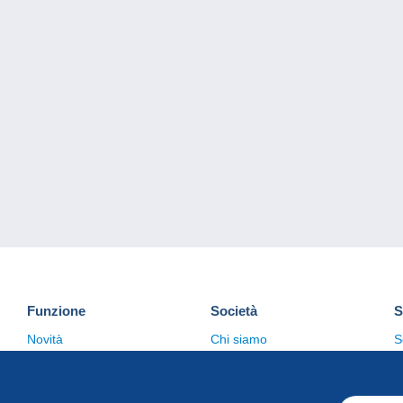
Funzione
Società
S
Novità
Chi siamo
S
Suggerimenti
Politica sulla privacy
C
Commerciale