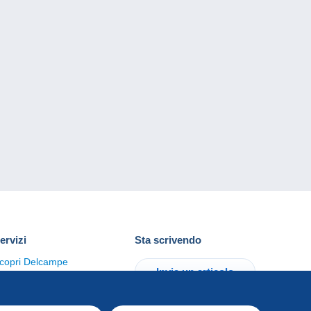
ervizi
Sta scrivendo
copri Delcampe
Invia un articolo
ontattaci