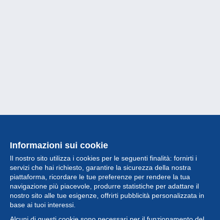
Informazioni sui cookie
Il nostro sito utilizza i cookies per le seguenti finalità: fornirti i
servizi che hai richiesto, garantire la sicurezza della nostra
piattaforma, ricordare le tue preferenze per rendere la tua
navigazione più piacevole, produrre statistiche per adattare il
nostro sito alle tue esigenze, offrirti pubblicità personalizzata in
Collezione
base ai tuoi interessi.
Alcuni di questi cookie sono necessari per il funzionamento del