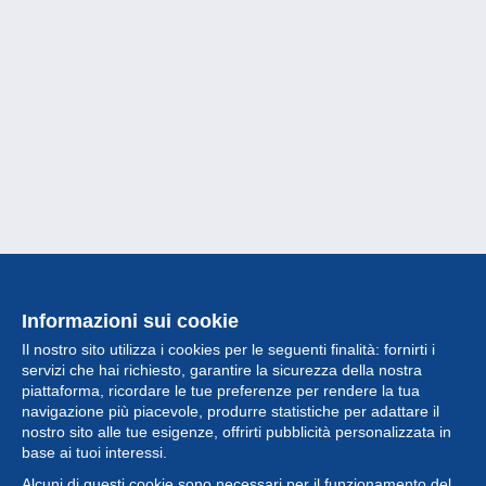
Informazioni sui cookie
Il nostro sito utilizza i cookies per le seguenti finalità: fornirti i
servizi che hai richiesto, garantire la sicurezza della nostra
piattaforma, ricordare le tue preferenze per rendere la tua
navigazione più piacevole, produrre statistiche per adattare il
nostro sito alle tue esigenze, offrirti pubblicità personalizzata in
Collezione
base ai tuoi interessi.
Alcuni di questi cookie sono necessari per il funzionamento del