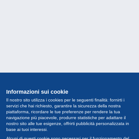
Informazioni sui cookie
Il nostro sito utilizza i cookies per le seguenti finalità: fornirti i
servizi che hai richiesto, garantire la sicurezza della nostra
piattaforma, ricordare le tue preferenze per rendere la tua
navigazione più piacevole, produrre statistiche per adattare il
nostro sito alle tue esigenze, offrirti pubblicità personalizzata in
Collezione
base ai tuoi interessi.
Alcuni di questi cookie sono necessari per il funzionamento del