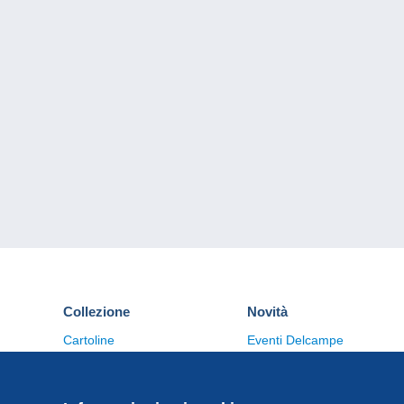
Collezione
Novità
Cartoline
Eventi Delcampe
Francobolli
Concorso
Monete & Banconote
Altre collezioni