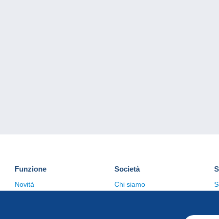
Funzione
Società
S
Novità
Chi siamo
S
Suggerimenti
Politica sulla privacy
C
Commerciale