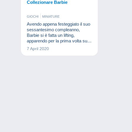
Collezionare Barbie
GIOCHI
MINIATURE
Avendo appena festeggiato il suo
sessantesimo compleanno,
Barbie si è fatta un lifting,
apparendo per la prima volta sul
grande schermo interpretata da
7 April 2020
un'attrice! Quindi aveva
perfettamente senso dedicare un
articolo alla bambola più famosa
del mondo.