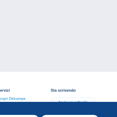
ervizi
Sta scrivendo
copri Delcampe
Invia un articolo
ontattaci