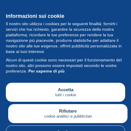
Informazioni sui cookie
Il nostro sito utilizza i cookies per le seguenti finalità: fornirti i
servizi che hai richiesto, garantire la sicurezza della nostra
piattaforma, ricordare le tue preferenze per rendere la tua
navigazione più piacevole, produrre statistiche per adattare il
nostro sito alle tue esigenze, offrirti pubblicità personalizzata in
Collezione
base ai tuoi interessi.
Alcuni di questi cookie sono necessari per il funzionamento del
Novità
nostro sito, altri possono essere impostati secondo le vostre
preferenze.
Per saperne di più
Funzione
Società
Accetta
tutti i cookie
Servizi
Sta scrivendo
Rifiutare
cookie analitici e pubblicitari
Italiano