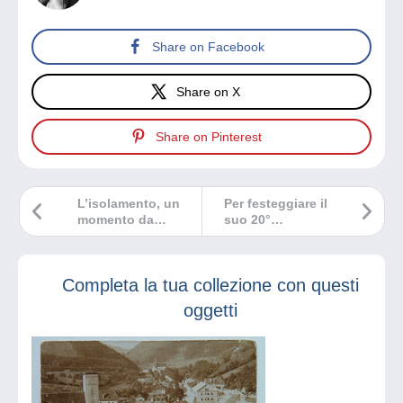
Share on Facebook
Share on X
Share on Pinterest
L’isolamento, un
Per festeggiare il
momento da
suo 20°
sfruttare per
anniversario,
studiare
Delcampe
collabora con
Completa la tua collezione con questi
Graine de Vie per
piantare 10.000
oggetti
alberi.