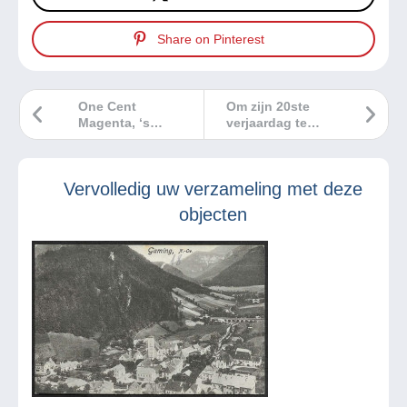
Share on Pinterest
One Cent
Om zijn 20ste
Magenta, ‘s
verjaardag te
werelds duurste
vieren, werkt
postzegel…
Delcampe samen
met Graine de Vie
Vervolledig uw verzameling met deze
om 10.000 bomen
te planten.
objecten