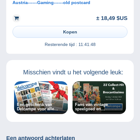
Austria------Gaming------old postcard
± 18,49 $US
Kopen
Resterende tijd :
11:41:48
Misschien vindt u het volgende leuk:
Een geschenk van
Fans van vintage
Delcampe voor alle
speelgoed en
verzamelaars!
tweedehandsgoederen
kunnen uitkijken naar de
22e Collect-Hit en
Brocantissimo expo op
1 oktober 2023!
Een antwoord achterlaten