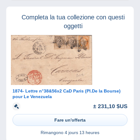
francobollo più
costoso del
mondo
Completa la tua collezione con questi
oggetti
1874- Lettre n°38&56x2 CaD Paris (Pl.De la Bourse)
pour Le Venezuela
± 231,10 $US
Fare un'offerta
Rimangono
4 jours 13 heures